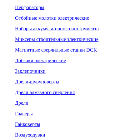
Перфораторы
Отбойные молотки электрические
Наборы аккумуляторного инструмента
Миксеры строительные электрические
Магнитные сверлильные станки DCK
Лобзики электрические
Заклепочники
Дрели-шуруповерты
Дрели алмазного сверления
Дрели
Граверы
Гайковерты
Воздуходувки