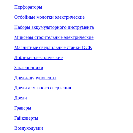
Перфораторы
Отбойные молотки электрические
Наборы аккумуляторного инструмента
Миксеры строительные электрические
Магнитные сверлильные станки DCK
Лобзики электрические
Заклепочники
Дрели-шуруповерты
Дрели алмазного сверления
Дрели
Граверы
Гайковерты
Воздуходувки