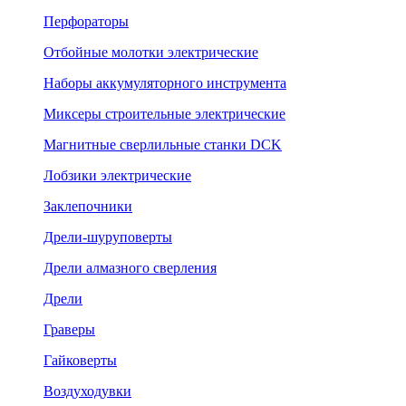
Перфораторы
Отбойные молотки электрические
Наборы аккумуляторного инструмента
Миксеры строительные электрические
Магнитные сверлильные станки DCK
Лобзики электрические
Заклепочники
Дрели-шуруповерты
Дрели алмазного сверления
Дрели
Граверы
Гайковерты
Воздуходувки