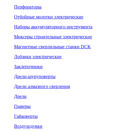
Перфораторы
Отбойные молотки электрические
Наборы аккумуляторного инструмента
Миксеры строительные электрические
Магнитные сверлильные станки DCK
Лобзики электрические
Заклепочники
Дрели-шуруповерты
Дрели алмазного сверления
Дрели
Граверы
Гайковерты
Воздуходувки