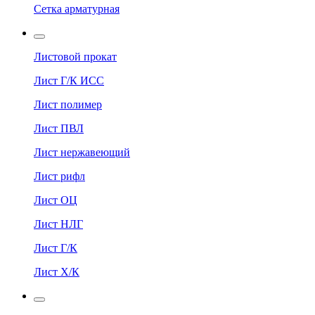
Сетка арматурная
Листовой прокат
Лист Г/К ИСС
Лист полимер
Лист ПВЛ
Лист нержавеющий
Лист рифл
Лист ОЦ
Лист НЛГ
Лист Г/К
Лист Х/К