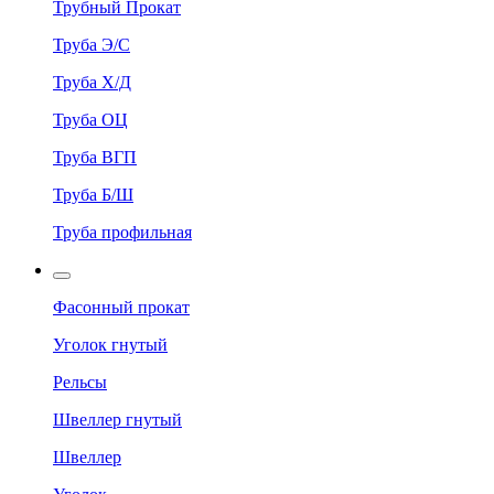
Трубный Прокат
Труба Э/С
Труба Х/Д
Труба ОЦ
Труба ВГП
Труба Б/Ш
Труба профильная
Фасонный прокат
Уголок гнутый
Рельсы
Швеллер гнутый
Швеллер