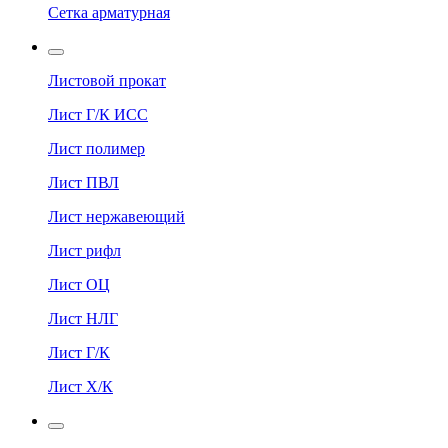
Сетка арматурная
Листовой прокат
Лист Г/К ИСС
Лист полимер
Лист ПВЛ
Лист нержавеющий
Лист рифл
Лист ОЦ
Лист НЛГ
Лист Г/К
Лист Х/К