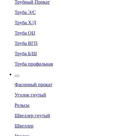
Трубный Прокат
Труба Э/С
Труба Х/Д
Труба ОЦ
Труба ВГП
Труба Б/Ш
Труба профильная
Фасонный прокат
Уголок гнутый
Рельсы
Швеллер гнутый
Швеллер