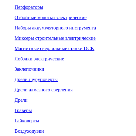
Перфораторы
Отбойные молотки электрические
Наборы аккумуляторного инструмента
Миксеры строительные электрические
Магнитные сверлильные станки DCK
Лобзики электрические
Заклепочники
Дрели-шуруповерты
Дрели алмазного сверления
Дрели
Граверы
Гайковерты
Воздуходувки