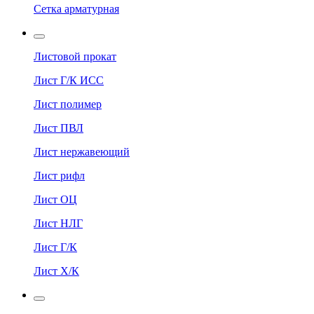
Сетка арматурная
Листовой прокат
Лист Г/К ИСС
Лист полимер
Лист ПВЛ
Лист нержавеющий
Лист рифл
Лист ОЦ
Лист НЛГ
Лист Г/К
Лист Х/К