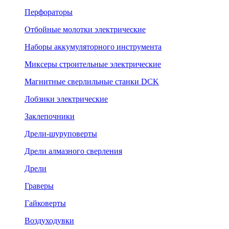
Перфораторы
Отбойные молотки электрические
Наборы аккумуляторного инструмента
Миксеры строительные электрические
Магнитные сверлильные станки DCK
Лобзики электрические
Заклепочники
Дрели-шуруповерты
Дрели алмазного сверления
Дрели
Граверы
Гайковерты
Воздуходувки