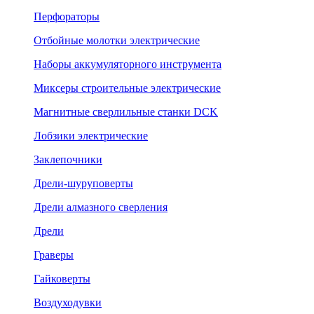
Перфораторы
Отбойные молотки электрические
Наборы аккумуляторного инструмента
Миксеры строительные электрические
Магнитные сверлильные станки DCK
Лобзики электрические
Заклепочники
Дрели-шуруповерты
Дрели алмазного сверления
Дрели
Граверы
Гайковерты
Воздуходувки