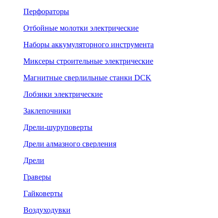
Перфораторы
Отбойные молотки электрические
Наборы аккумуляторного инструмента
Миксеры строительные электрические
Магнитные сверлильные станки DCK
Лобзики электрические
Заклепочники
Дрели-шуруповерты
Дрели алмазного сверления
Дрели
Граверы
Гайковерты
Воздуходувки