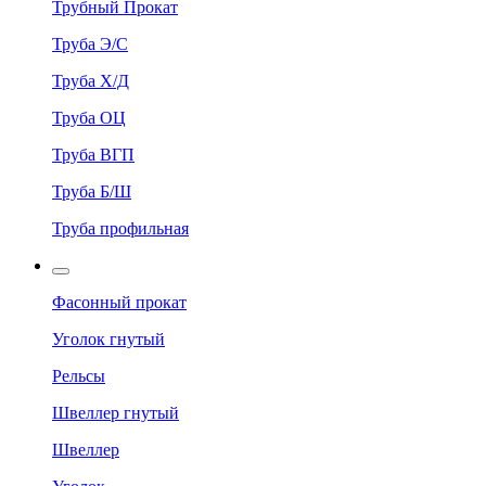
Трубный Прокат
Труба Э/С
Труба Х/Д
Труба ОЦ
Труба ВГП
Труба Б/Ш
Труба профильная
Фасонный прокат
Уголок гнутый
Рельсы
Швеллер гнутый
Швеллер