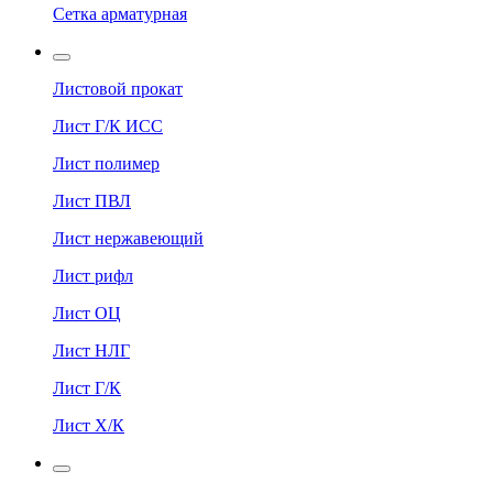
Сетка арматурная
Листовой прокат
Лист Г/К ИСС
Лист полимер
Лист ПВЛ
Лист нержавеющий
Лист рифл
Лист ОЦ
Лист НЛГ
Лист Г/К
Лист Х/К