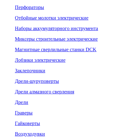
Перфораторы
Отбойные молотки электрические
Наборы аккумуляторного инструмента
Миксеры строительные электрические
Магнитные сверлильные станки DCK
Лобзики электрические
Заклепочники
Дрели-шуруповерты
Дрели алмазного сверления
Дрели
Граверы
Гайковерты
Воздуходувки