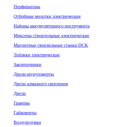
Перфораторы
Отбойные молотки электрические
Наборы аккумуляторного инструмента
Миксеры строительные электрические
Магнитные сверлильные станки DCK
Лобзики электрические
Заклепочники
Дрели-шуруповерты
Дрели алмазного сверления
Дрели
Граверы
Гайковерты
Воздуходувки