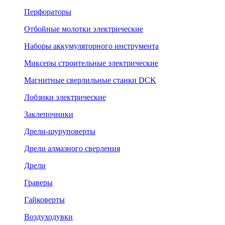
Перфораторы
Отбойные молотки электрические
Наборы аккумуляторного инструмента
Миксеры строительные электрические
Магнитные сверлильные станки DCK
Лобзики электрические
Заклепочники
Дрели-шуруповерты
Дрели алмазного сверления
Дрели
Граверы
Гайковерты
Воздуходувки