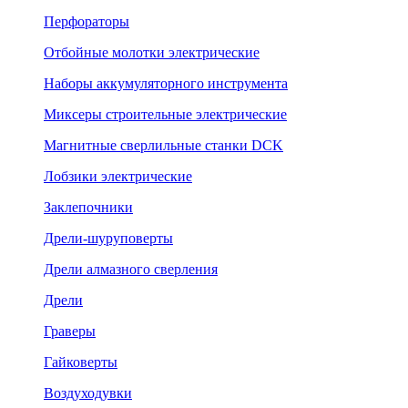
Перфораторы
Отбойные молотки электрические
Наборы аккумуляторного инструмента
Миксеры строительные электрические
Магнитные сверлильные станки DCK
Лобзики электрические
Заклепочники
Дрели-шуруповерты
Дрели алмазного сверления
Дрели
Граверы
Гайковерты
Воздуходувки