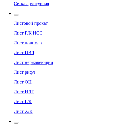
Сетка арматурная
Листовой прокат
Лист Г/К ИСС
Лист полимер
Лист ПВЛ
Лист нержавеющий
Лист рифл
Лист ОЦ
Лист НЛГ
Лист Г/К
Лист Х/К