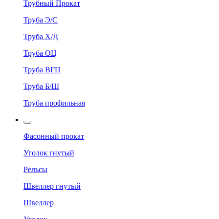
Трубный Прокат
Труба Э/С
Труба Х/Д
Труба ОЦ
Труба ВГП
Труба Б/Ш
Труба профильная
Фасонный прокат
Уголок гнутый
Рельсы
Швеллер гнутый
Швеллер