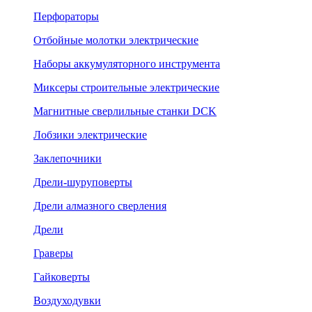
Перфораторы
Отбойные молотки электрические
Наборы аккумуляторного инструмента
Миксеры строительные электрические
Магнитные сверлильные станки DCK
Лобзики электрические
Заклепочники
Дрели-шуруповерты
Дрели алмазного сверления
Дрели
Граверы
Гайковерты
Воздуходувки