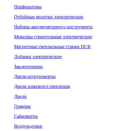
Перфораторы
Отбойные молотки электрические
Наборы аккумуляторного инструмента
Миксеры строительные электрические
Магнитные сверлильные станки DCK
Лобзики электрические
Заклепочники
Дрели-шуруповерты
Дрели алмазного сверления
Дрели
Граверы
Гайковерты
Воздуходувки