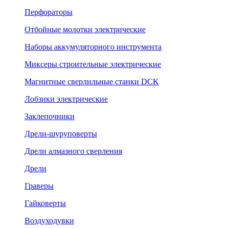
Перфораторы
Отбойные молотки электрические
Наборы аккумуляторного инструмента
Миксеры строительные электрические
Магнитные сверлильные станки DCK
Лобзики электрические
Заклепочники
Дрели-шуруповерты
Дрели алмазного сверления
Дрели
Граверы
Гайковерты
Воздуходувки