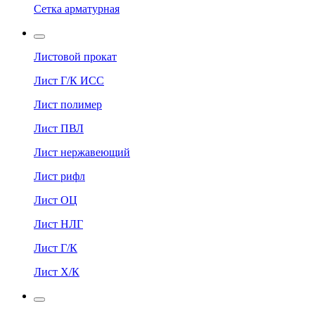
Сетка арматурная
Листовой прокат
Лист Г/К ИСС
Лист полимер
Лист ПВЛ
Лист нержавеющий
Лист рифл
Лист ОЦ
Лист НЛГ
Лист Г/К
Лист Х/К