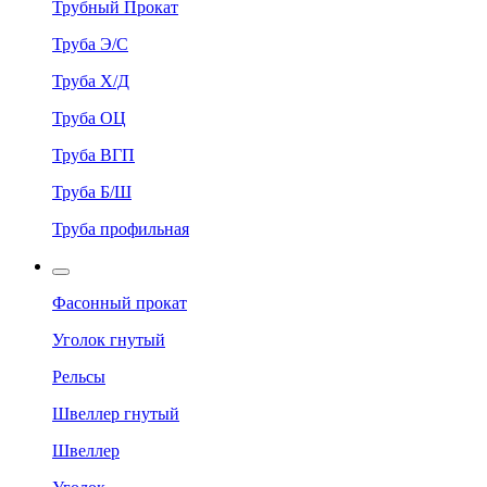
Трубный Прокат
Труба Э/С
Труба Х/Д
Труба ОЦ
Труба ВГП
Труба Б/Ш
Труба профильная
Фасонный прокат
Уголок гнутый
Рельсы
Швеллер гнутый
Швеллер