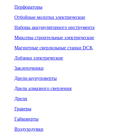
Перфораторы
Отбойные молотки электрические
Наборы аккумуляторного инструмента
Миксеры строительные электрические
Магнитные сверлильные станки DCK
Лобзики электрические
Заклепочники
Дрели-шуруповерты
Дрели алмазного сверления
Дрели
Граверы
Гайковерты
Воздуходувки