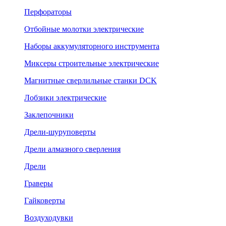
Перфораторы
Отбойные молотки электрические
Наборы аккумуляторного инструмента
Миксеры строительные электрические
Магнитные сверлильные станки DCK
Лобзики электрические
Заклепочники
Дрели-шуруповерты
Дрели алмазного сверления
Дрели
Граверы
Гайковерты
Воздуходувки