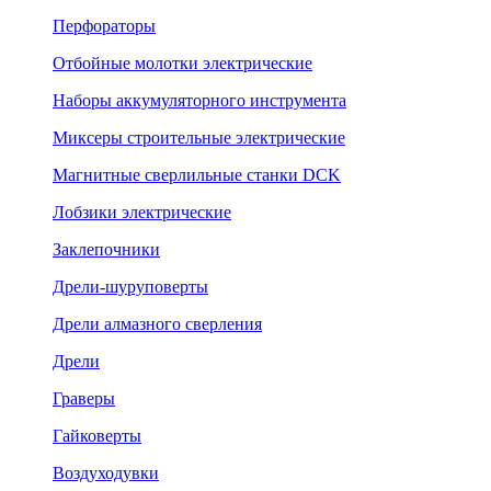
Перфораторы
Отбойные молотки электрические
Наборы аккумуляторного инструмента
Миксеры строительные электрические
Магнитные сверлильные станки DCK
Лобзики электрические
Заклепочники
Дрели-шуруповерты
Дрели алмазного сверления
Дрели
Граверы
Гайковерты
Воздуходувки