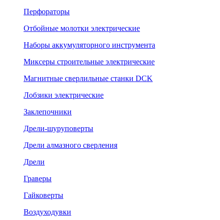
Перфораторы
Отбойные молотки электрические
Наборы аккумуляторного инструмента
Миксеры строительные электрические
Магнитные сверлильные станки DCK
Лобзики электрические
Заклепочники
Дрели-шуруповерты
Дрели алмазного сверления
Дрели
Граверы
Гайковерты
Воздуходувки