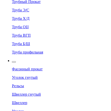
Трубный Прокат
Труба Э/С
Труба Х/Д
Труба ОЦ
Труба ВГП
Труба Б/Ш
Труба профильная
Фасонный прокат
Уголок гнутый
Рельсы
Швеллер гнутый
Швеллер