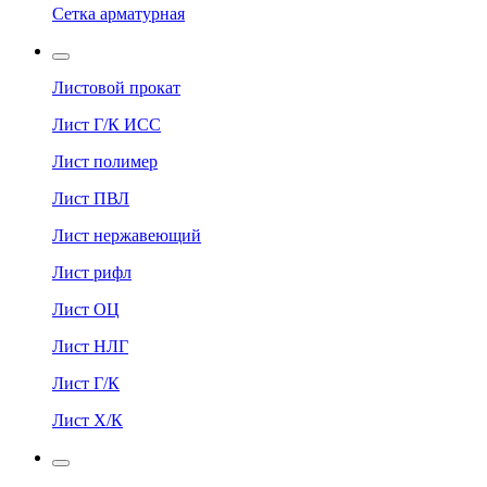
Сетка арматурная
Листовой прокат
Лист Г/К ИСС
Лист полимер
Лист ПВЛ
Лист нержавеющий
Лист рифл
Лист ОЦ
Лист НЛГ
Лист Г/К
Лист Х/К