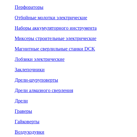
Перфораторы
Отбойные молотки электрические
Наборы аккумуляторного инструмента
Миксеры строительные электрические
Магнитные сверлильные станки DCK
Лобзики электрические
Заклепочники
Дрели-шуруповерты
Дрели алмазного сверления
Дрели
Граверы
Гайковерты
Воздуходувки