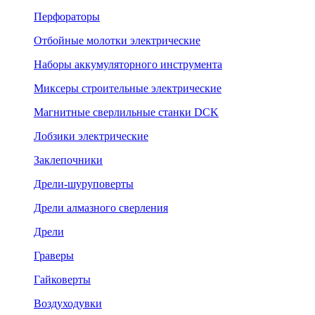
Перфораторы
Отбойные молотки электрические
Наборы аккумуляторного инструмента
Миксеры строительные электрические
Магнитные сверлильные станки DCK
Лобзики электрические
Заклепочники
Дрели-шуруповерты
Дрели алмазного сверления
Дрели
Граверы
Гайковерты
Воздуходувки