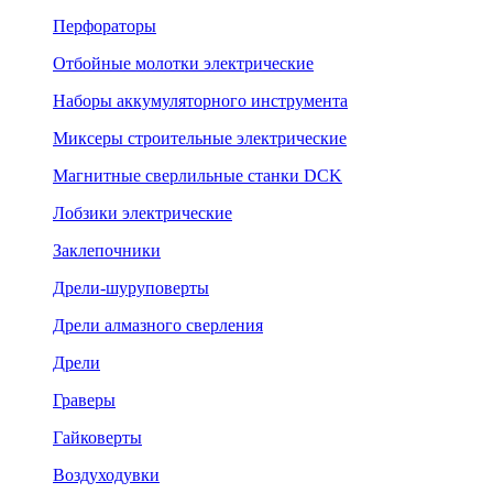
Перфораторы
Отбойные молотки электрические
Наборы аккумуляторного инструмента
Миксеры строительные электрические
Магнитные сверлильные станки DCK
Лобзики электрические
Заклепочники
Дрели-шуруповерты
Дрели алмазного сверления
Дрели
Граверы
Гайковерты
Воздуходувки