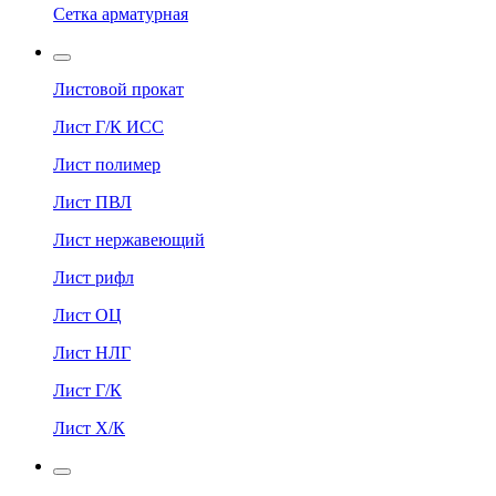
Сетка арматурная
Листовой прокат
Лист Г/К ИСС
Лист полимер
Лист ПВЛ
Лист нержавеющий
Лист рифл
Лист ОЦ
Лист НЛГ
Лист Г/К
Лист Х/К