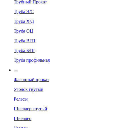
Трубный Прокат
Труба Э/С
Труба Х/Д
Труба ОЦ
Труба ВГП
Труба Б/Ш
Труба профильная
Фасонный прокат
Уголок гнутый
Рельсы
Швеллер гнутый
Швеллер