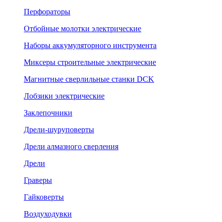
Перфораторы
Отбойные молотки электрические
Наборы аккумуляторного инструмента
Миксеры строительные электрические
Магнитные сверлильные станки DCK
Лобзики электрические
Заклепочники
Дрели-шуруповерты
Дрели алмазного сверления
Дрели
Граверы
Гайковерты
Воздуходувки