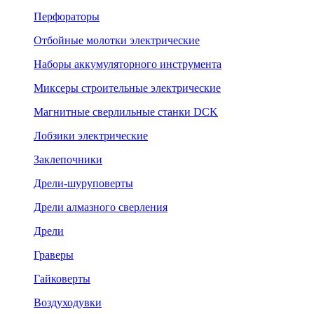
Перфораторы
Отбойные молотки электрические
Наборы аккумуляторного инструмента
Миксеры строительные электрические
Магнитные сверлильные станки DCK
Лобзики электрические
Заклепочники
Дрели-шуруповерты
Дрели алмазного сверления
Дрели
Граверы
Гайковерты
Воздуходувки