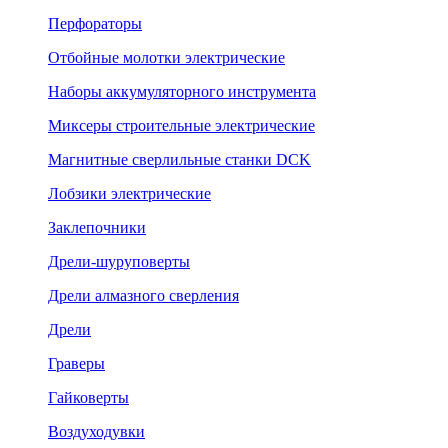
Перфораторы
Отбойные молотки электрические
Наборы аккумуляторного инструмента
Миксеры строительные электрические
Магнитные сверлильные станки DCK
Лобзики электрические
Заклепочники
Дрели-шуруповерты
Дрели алмазного сверления
Дрели
Граверы
Гайковерты
Воздуходувки