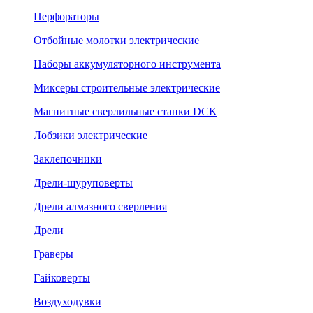
Перфораторы
Отбойные молотки электрические
Наборы аккумуляторного инструмента
Миксеры строительные электрические
Магнитные сверлильные станки DCK
Лобзики электрические
Заклепочники
Дрели-шуруповерты
Дрели алмазного сверления
Дрели
Граверы
Гайковерты
Воздуходувки