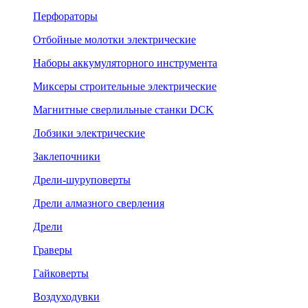
Перфораторы
Отбойные молотки электрические
Наборы аккумуляторного инструмента
Миксеры строительные электрические
Магнитные сверлильные станки DCK
Лобзики электрические
Заклепочники
Дрели-шуруповерты
Дрели алмазного сверления
Дрели
Граверы
Гайковерты
Воздуходувки