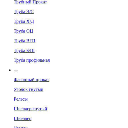
Трубный Прокат
Труба Э/С
Труба Х/Д
Труба ОЦ
Труба ВГП
Труба Б/Ш
Труба профильная
Фасонный прокат
Уголок гнутый
Рельсы
Швеллер гнутый
Швеллер