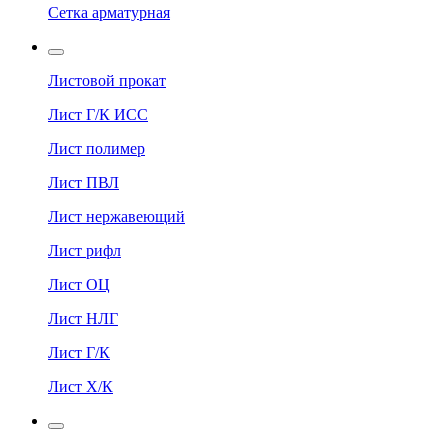
Сетка арматурная
Листовой прокат
Лист Г/К ИСС
Лист полимер
Лист ПВЛ
Лист нержавеющий
Лист рифл
Лист ОЦ
Лист НЛГ
Лист Г/К
Лист Х/К