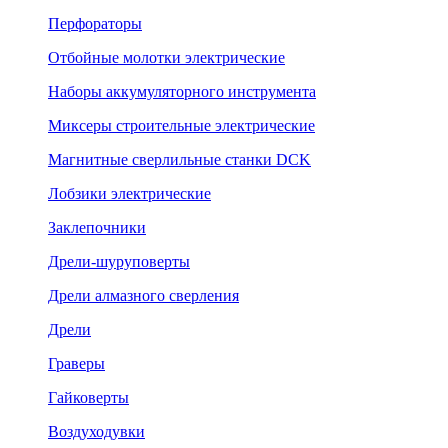
Перфораторы
Отбойные молотки электрические
Наборы аккумуляторного инструмента
Миксеры строительные электрические
Магнитные сверлильные станки DCK
Лобзики электрические
Заклепочники
Дрели-шуруповерты
Дрели алмазного сверления
Дрели
Граверы
Гайковерты
Воздуходувки