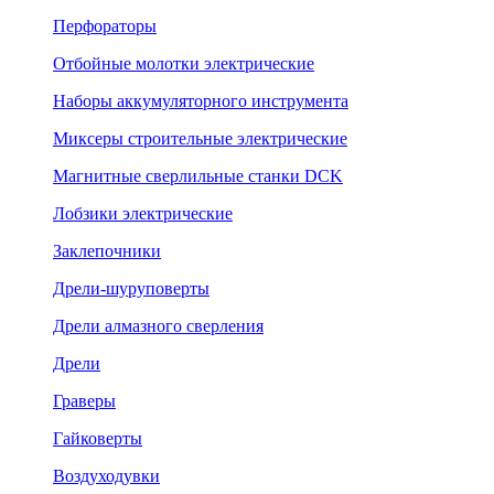
Перфораторы
Отбойные молотки электрические
Наборы аккумуляторного инструмента
Миксеры строительные электрические
Магнитные сверлильные станки DCK
Лобзики электрические
Заклепочники
Дрели-шуруповерты
Дрели алмазного сверления
Дрели
Граверы
Гайковерты
Воздуходувки