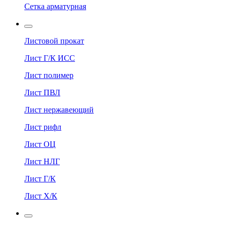
Сетка арматурная
Листовой прокат
Лист Г/К ИСС
Лист полимер
Лист ПВЛ
Лист нержавеющий
Лист рифл
Лист ОЦ
Лист НЛГ
Лист Г/К
Лист Х/К