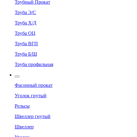
Трубный Прокат
Труба Э/С
Труба Х/Д
Труба ОЦ
Труба ВГП
Труба Б/Ш
Труба профильная
Фасонный прокат
Уголок гнутый
Рельсы
Швеллер гнутый
Швеллер